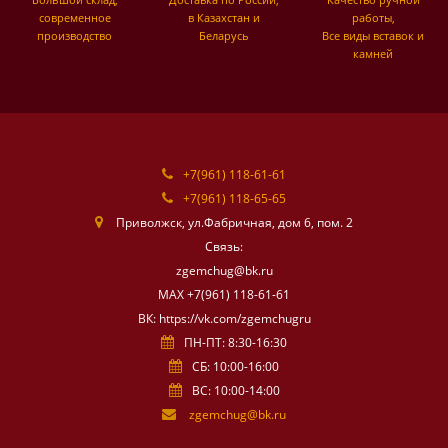
современное
в Казахстан и
работы,
производство
Беларусь
Все виды вставок и
камней
+7(961) 118-61-61
+7(961) 118-65-65
Приволжск, ул.Фабричная, дом 6, пом. 2
Связь:
zgemchug@bk.ru
МАХ +7(961) 118-61-61
ВК: https://vk.com/zgemchugru
ПН-ПТ: 8:30-16:30
СБ: 10:00-16:00
ВС: 10:00-14:00
zgemchug@bk.ru