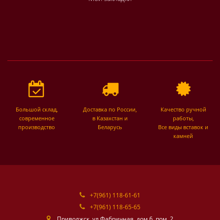
Большой склад,
Доставка по России,
Качество ручной
современное
в Казахстан и
работы,
производство
Беларусь
Все виды вставок и
камней
+7(961) 118-61-61
+7(961) 118-65-65
Приволжск, ул.Фабричная, дом 6, пом. 2